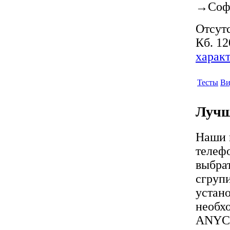
→
Соф
Отсутс
Кб. 12
харак
Тесты
Ви
Лучш
Наши 
телеф
выбра
сгрупи
устан
необх
ANYC