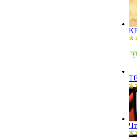
KR
ТЕ
Чт