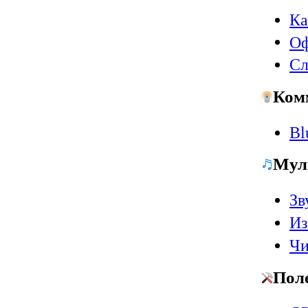
Ка
Оф
Сл
Ком
Bl
Мул
Зв
Из
Чи
Пол