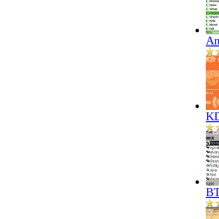
An
KD
BT