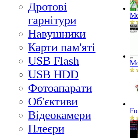
Дротові
Мо
гарнітури
Навушники
Карти пам'яті
USB Flash
Mo
USB HDD
Фотоапарати
Об'єктиви
Fo
Відеокамери
Плеєри