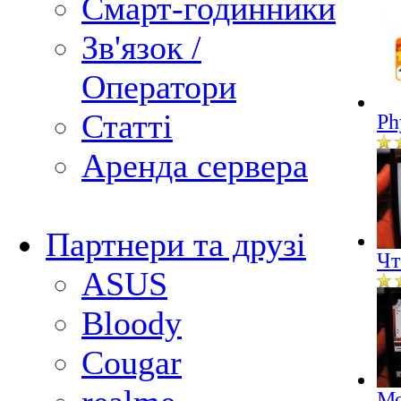
Смарт-годинники
Зв'язок /
Оператори
Статті
Ph
Аренда сервера
Партнери та друзі
Чт
ASUS
Bloody
Cougar
Мо