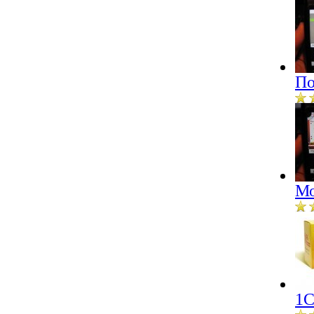
По
Мо
1С