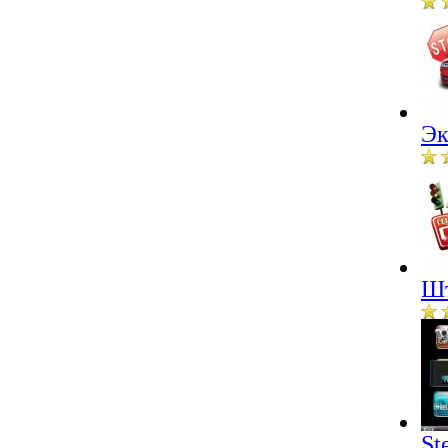
Эк
Шт
St