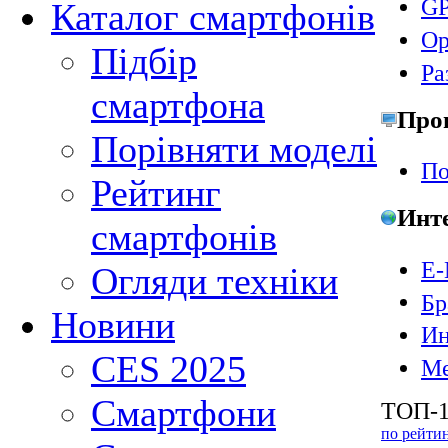
GP
Каталог смартфонів
Ор
Підбір
Ра
смартфона
Про
Порівняти моделі
По
Рейтинг
Инт
смартфонів
E-
Огляди техніки
Бр
Новини
Ин
CES 2025
Ме
Смартфони
ТОП-1
по рейти