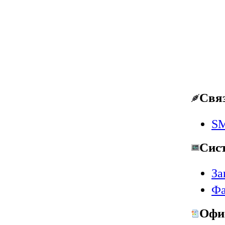
Свя
SM
Сис
За
Фа
Офи