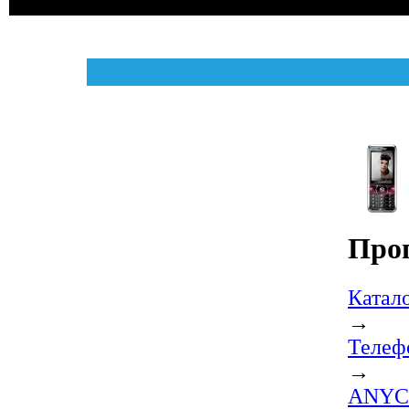
Про
Катал
→
Теле
→
ANYC